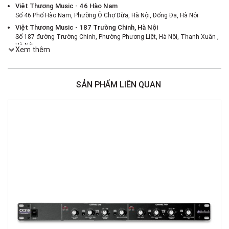
Việt Thương Music - 46 Hào Nam
Số 46 Phố Hào Nam, Phường Ô Chợ Dừa, Hà Nội, Đống Đa, Hà Nội
Việt Thương Music - 187 Trường Chinh, Hà Nội
Số 187 đường Trường Chinh, Phường Phương Liệt, Hà Nội, Thanh Xuân ,
Hà Nội
Xem thêm
Việt Thương Music - 386 Cách Mạng Tháng 8
386 Cách Mạng Tháng Tám, Phường Nhiêu Lộc, TPHCM, Quận 3, Hồ Chí
Minh
SẢN PHẨM LIÊN QUAN
Việt Thương Music - 369 Điện Biên Phủ
369 Điện Biên Phủ, Phường Bàn Cờ, TPHCM, Quận 3, Hồ Chí Minh
Việt Thương Music - 180 Võ Thị Sáu
180B Võ Thị Sáu, Phường Xuân Hòa, TPHCM, Quận 3, Hồ Chí Minh
Việt Thương Music - Crescent Mall
6F-01 Tầng 6 Trung Tâm Thương Mại Crescent Mall, 101 Tôn Dật Tiên,
Phường Tân Mỹ, TPHCM, Quận 7, Hồ Chí Minh
Việt Thương Music - 49E Phan Đăng Lưu
49E Phan Đăng Lưu, Phường Bình Thạnh, TPHCM, Quận Bình Thạnh, Hồ
Chí Minh
Việt Thương Music - Phường Gò Vấp
11 Đường số 3, Khu dân cư Cityland Park Hill, Phường Gò Vấp, TPHCM,
Quận Gò Vấp, Hồ Chí Minh
Việt Thương Music - 442 Lũy Bán Bích