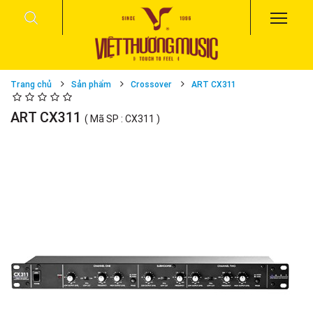
Trang chủ
Sản phẩm
Crossover
ART CX311
ART CX311
( Mã SP : CX311 )