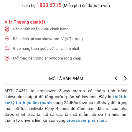
1800 6715
Liên hệ
(Miễn phí) để được tư vấn
Việt Thương cam kết:
Sản phẩm nhập khẩu chính hãng
Bảo hành tại các showroom Việt Thương
Giao hàng toàn quốc với chi phí rẻ nhất
Mở rộng hệ thống showroom rộng khắp.
MÔ TẢ SẢN PHẨM
ART CX311
là crossover 2-way stereo có thêm tính năng
subwoofer output để tăng cường tần số low-end. Đây là
thiết bị
xử lý tín hiệu âm thanh
dùng 24dB/octave có thể thay đổi trạng
thái, bộ lọc Linkwitz-Riley 4 mức để
đảm bảo đầu ra của pha
được chính xác tại tất cả các tần số nhằm tối ưu tín hiệu âm
thanh từ drivers liền kề vào vùng
crossover phân tần
.