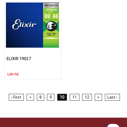
ELIXIR 19027
Liên hệ
‹ First
<
8
9
10
11
12
>
Last ›