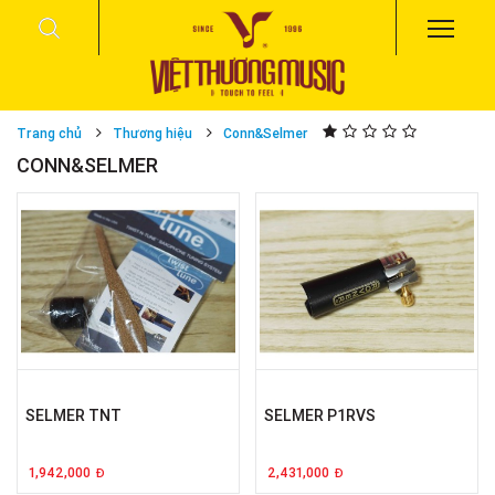
Trang chủ
Thương hiệu
Conn&Selmer
CONN&SELMER
SELMER TNT
SELMER P1RVS
1,942,000
2,431,000
Đ
Đ