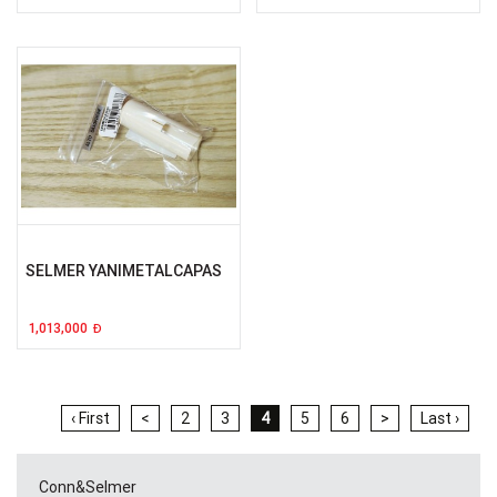
SELMER YANIMETALCAPAS
1,013,000
Đ
‹ First
<
2
3
4
5
6
>
Last ›
Conn&Selmer