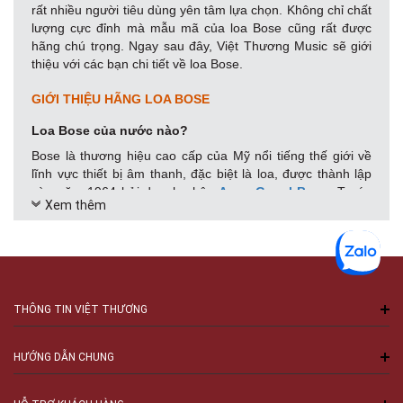
rất nhiều người tiêu dùng yên tâm lựa chọn. Không chỉ chất
lượng cực đỉnh mà mẫu mã của loa Bose cũng rất được
hãng chú trọng. Ngay sau đây, Việt Thương Music sẽ giới
thiệu với các bạn chi tiết về loa Bose.
GIỚI THIỆU HÃNG LOA BOSE
Loa Bose của nước nào?
Bose là thương hiệu cao cấp của Mỹ nổi tiếng thế giới về
lĩnh vực thiết bị âm thanh, đặc biệt là loa, được thành lập
vào năm 1964 bởi doanh nhân
Amar Gopal Bose
. Trước
Xem thêm
khi chuyển sang kinh doanh, Amar G. Bose từng là giáo sư
tại Học viện Công nghệ Massachusetts (MIT).
Loa Bose đã có mặt tại Việt Nam từ trước năm 1975. Hãng
Bose chuyên cung cấp các loại sản phẩm nghe nhạc gia
đình, các phụ kiện âm thanh cho các nhà hát, thậm chí là
THÔNG TIN VIỆT THƯƠNG
các loại loa công suất lớn được trang bị cho sân vận
động và cả âm thanh trên xe ô tô.
HƯỚNG DẪN CHUNG