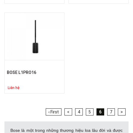
BOSE L1PRO16
Liên hệ
‹ First
<
4
5
6
7
>
Bose là một trong những thương hiệu loa lâu đời và được