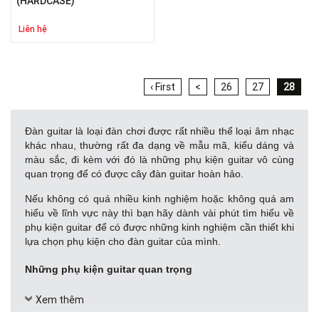
(HARDCASE)
Liên hệ
‹ First
<
26
27
28
Đàn guitar là loại đàn chơi được rất nhiều thể loại âm nhạc
khác nhau, thường rất đa dạng về mẫu mã, kiểu dáng và
màu sắc, đi kèm với đó là những phụ kiện guitar vô cùng
quan trọng để có được cây đàn guitar hoàn hảo.
Nếu không có quá nhiều kinh nghiệm hoặc không quá am
hiểu về lĩnh vực này thì bạn hãy dành vài phút tìm hiểu về
phụ kiện guitar để có được những kinh nghiệm cần thiết khi
lựa chọn phụ kiện cho đàn guitar của mình.
Những phụ kiện guitar quan trọng
Phơ guitar effect
Xem thêm
Phụ kiện gần như bắt buộc cho guitar điện, có tác dụng,