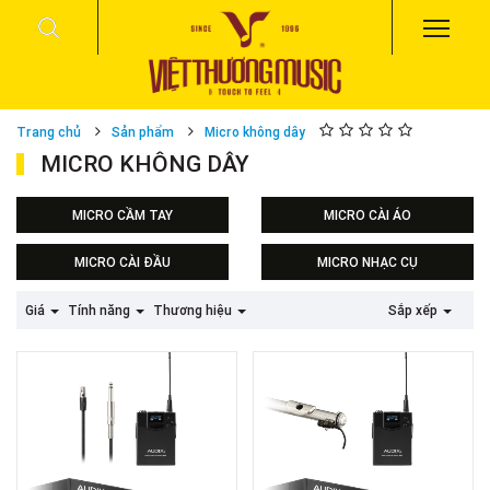
Trang chủ
Sản phẩm
Micro không dây
MICRO KHÔNG DÂY
MICRO CẦM TAY
MICRO CÀI ÁO
MICRO CÀI ĐẦU
MICRO NHẠC CỤ
Micro không dây cài đầu
Giá
Tính năng
Thương hiệu
Sắp xếp
Audix
Micro không dây cài đầu
Nady
Micro không dây cài đầu
Sennheiser