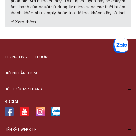
phân biệt với micro có dây. Thiết bị vô tuyến này sẽ chuyển
âm thanh của người sử dụng từ micro sang các thiết bị âm
thanh khác như amply hoặc loa. Micro không dây là loại
micro không có dây nối từ micro đến nguồn thu, thường là
Xem thêm
amply, mixer hoặc một thiết bị thu tiếng.
Các loại micro không dây sử dụng công nghệ băng tần cân
bằng 20 Hz - 20 KHz để truyền đến nguồn thu âm nên việc
sử dụng micro không dây sẽ mang lại hệ thống rõ ràng
cũng như tín hiệu thu ổn định.
THÔNG TIN VIỆT THƯƠNG
Micro không dây có các tần số hoạt động UHF hoặc VHF,
hoạt động hoàn toàn dựa trên bộ phận truyền tải vô tuyến
HƯỚNG DẪN CHUNG
chạy bằng năng lượng pin và được gắn bên trong thân
micro. Vì vậy,
thiết bị micro
này rất linh hoạt để di chuyển
trong một phạm vi nhất định mà vẫn truyền tải âm thanh
HỖ TRỢ KHÁCH HÀNG
tốt.
Micro không dây là micro rất linh hoạt khi di chuyển ra
xa mà không bị cản trở như micro có dây.
SOCIAL
Các loại micro không dây
Hiện nay trên thị trường có rất nhiều dạng micro không dây
phục vụ nhiều mục đích sử dụng của mọi người. Sau đây là
LIÊN KẾT WEBSITE
các loại micro không dây phổ biến.