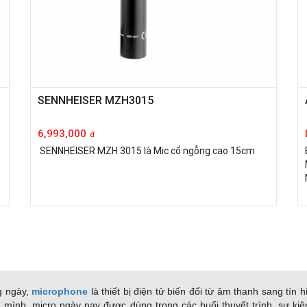
SENNHEISER MZH3015
6,993,000
đ
SENNHEISER MZH 3015 là Mic cổ ngỗng cao 15cm
g ngày,
microphone
là thiết bị điện tử biến đổi từ âm thanh sang tín
ình, micro ngày nay được dùng trong các buổi thuyết trình, sự kiện, 