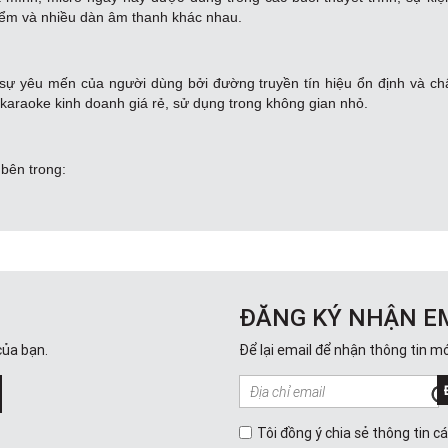
điểm và nhiều dàn âm thanh khác nhau.
 sự yêu mến của người dùng bởi đường truyền tín hiệu ổn định và c
 karaoke kinh doanh giá rẻ, sử dụng trong không gian nhỏ.
bên trong:
o vệ củ micro bên trong luôn có phần lưới chụp tròn bằng kim loại 
ó dây thì đây là jack để cắm điện
ộn dây và nam châm
o nhạc cụ, micro cổ ngỗng, micro chuyên dụng. Tùy vào mục đích và
o có dây chất lượng trên thị trường hiện nay có thể kể đến:
ĐĂNG KÝ NHẬN E
của bạn.
Để lại email để nhận thông tin mớ
ro không dây hiện đại, tiện lợi cùng nhiều tính năng nổi bật. Thế nh
Tôi đồng ý chia sẻ thông tin c