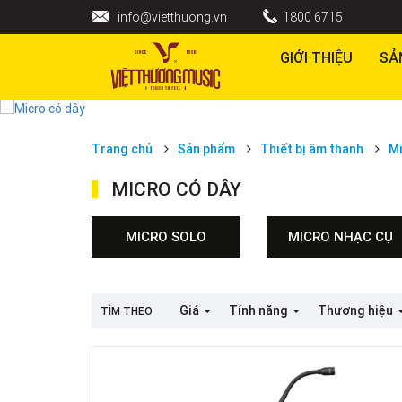
MICRO CÓ DÂY
info@vietthuong.vn
1800 6715
GIỚI THIỆU
SẢ
Trang chủ
Sản phẩm
Thiết bị âm thanh
M
MICRO CÓ DÂY
MICRO SOLO
MICRO NHẠC CỤ
Giá
Tính năng
Thương hiệu
TÌM THEO