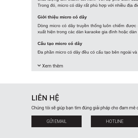
Trong đó, micro có dây rất phù hợp với nhiều địa 
Giới thiệu micro có dây
Dòng micro có dây truyền thống luôn chiếm được
xuất hiện trong các dàn karaoke gia đình hoặc dàn
Cấu tạo micro có dây
Đa phần micro có dây đều có cấu tạo bên ngoài và 
Cấu tạo bên ngoài:
Bao gồm phần đầu để bả
Xem thêm
công tắc điều chỉnh và phần đuôi, với micro c
Cấu tạo bên trong:
Bao gồm màng rung, cu
Micro có dây gồm nhiều loại như micro solo, micr
loại micro có dây phù hợp. Một số thương hiệu micr
LIÊN HỆ
Có nên sử dụng micro có dây?
Chúng tôi sẽ giúp bạn tìm đúng giải pháp cho đam mê 
Trên thị trường hiện nay có vô vàn những mẫu mic
những ưu điểm riêng.
GỬI EMAIL
HOTLINE
Có thể kể ra những ưu điểm sau: