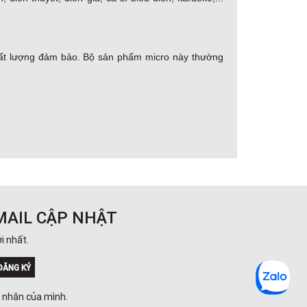
hất lượng đảm bảo. Bộ sản phẩm micro này thường
bên trên, phần thân để người sử dụng cầm micro có
 môi trường sử dụng mà người dùng có thể lựa chọn
MAIL CẬP NHẬT
i nhất.
ưng, dòng micro có dây vẫn được sử dụng nhiều với
ĐĂNG KÝ
á nhân của mình.