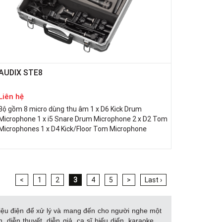
AUDIX STE8
Liên hệ
Bộ gồm 8 micro dùng thu âm 1 x D6 Kick Drum
Microphone 1 x i5 Snare Drum Microphone 2 x D2 Tom
Microphones 1 x D4 Kick/Floor Tom Microphone
<
1
2
3
4
5
>
Last ›
 hiệu điện để xử lý và mang đến cho người nghe một
diễn thuyết, diễn giả, ca sĩ biểu diển, karaoke,...