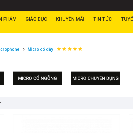
N PHẨM
GIÁO DỤC
KHUYẾN MÃI
TIN TỨC
TUYỂ
icrophone
Micro có dây
MICRO CỔ NGỖNG
MICRO CHUYÊN DỤNG