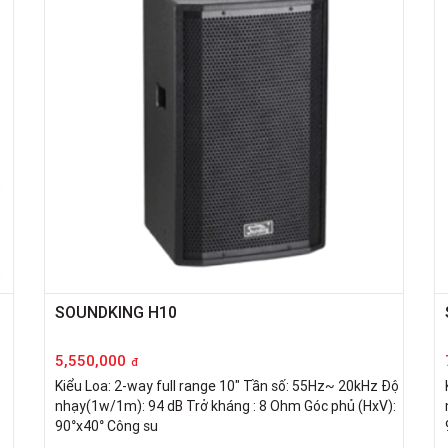
SOUNDKING H10
5,550,000
đ
Kiểu Loa: 2-way full range 10" Tần số: 55Hz~ 20kHz Độ
nhạy(1w/1m): 94 dB Trở kháng : 8 Ohm Góc phủ (HxV):
90°x40° Công su