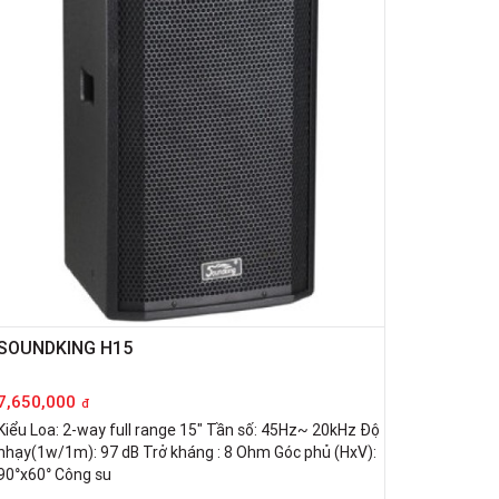
SOUNDKING H15
7,650,000
đ
Kiểu Loa: 2-way full range 15" Tần số: 45Hz~ 20kHz Độ
nhạy(1w/1m): 97 dB Trở kháng : 8 Ohm Góc phủ (HxV):
90°x60° Công su