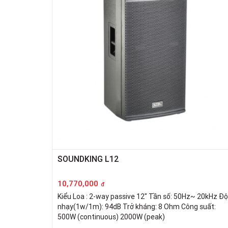
SOUNDKING L12
10,770,000
đ
Kiểu Loa : 2-way passive 12" Tần số: 50Hz~ 20kHz Độ
nhạy(1w/1m): 94dB Trở kháng: 8 Ohm Công suất:
500W (continuous) 2000W (peak)