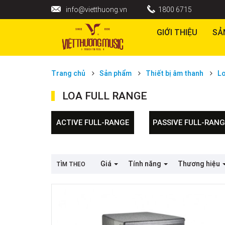
info@vietthuong.vn
1800 6715
GIỚI THIỆU
SẢ
Trang chủ
Sản phẩm
Thiết bị âm thanh
L
LOA FULL RANGE
ACTIVE FULL-RANGE
PASSIVE FULL-RANG
Giá
Tính năng
Thương hiệu
TÌM THEO