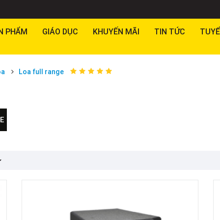
N PHẨM
GIÁO DỤC
KHUYẾN MÃI
TIN TỨC
TUYỂ
oa
Loa full range
E