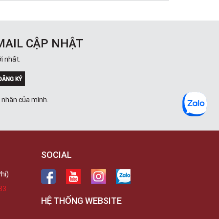
MAIL CẬP NHẬT
i nhất.
ĐĂNG KÝ
á nhân của mình.
SOCIAL
hí)
33
HỆ THỐNG WEBSITE