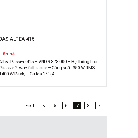
DAS ALTEA 415
Liên hệ
Altea Passive 415 – VND 9.878.000 – Hệ thống Loa
Passive 2-way full-range – Công suất 350 W RMS,
1400 W Peak, – Củ loa 15″ (4
‹ First
<
5
6
7
8
>