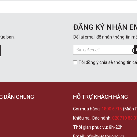
ĐĂNG KÝ NHẬN E
của bạn.
Để lại email để nhận thông tin mớ
Tôi đồng ý chia sẻ thông tin c
G DẪN CHUNG
HỖ TRỢ KHÁCH HÀNG
Gọi mua hàng:
1800 6715
(Miễn P
Khiếu nại, Bảo hành:
028710 88 3
Thời gian phục vụ: 8h-22h
Email: info@vietthuong.vn