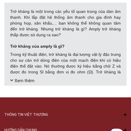
Trở kháng là một trong các yếu tố quan trọng của dàn âm
thanh. Khi lắp đặt hệ thống âm thanh cho gia đình hay
phòng họp, sân khấu,... bạn không thể không quan tâm
đến trở kháng. Nhưng trở kháng là gì? Amply trở kháng
thấp được sử dụng ra sao?
Trở kháng của amply là gì?
Trong kỹ thuật điện, trở kháng là đại lượng vật lý đặc trưng
cho sự cản trở dòng điện của một mạch điện khi có hiệu
điện thế đặt vào. Nó thường được ký hiệu bằng chữ Z và
được đo trong SI bằng đơn vị đo ohm (Ω). Trở kháng là
khái niệm mở rộng của điện trở cho dòng điện xoay chiều,
Xem thêm
chứa thêm thông tin về độ lệch pha.
Trở kháng rất quan trọng khi bạn ghép nối loa với amply,
loa và amply được kết nối với nhau cần phải có trở kháng
phù hợp.
Nếu amply có trở kháng cao mà loa có trở kháng
thấp thì amply sẽ rơi vào trạng thái bị quá tải và cháy, bất
THÔNG TIN VIỆT THƯƠNG
chấp bạn đã đạt điều kiện là công suất amply lớn hơn công
suất liên tục của loa.
HƯỚNG DẪN CHUNG