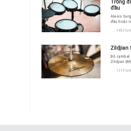
Trống đi
đầu
Alesis Sur
đầu hoặc n
1453 lượ
Zildjian
Bộ cymbal 
Zildjian (M
1219 lượ