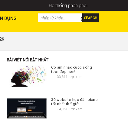
Hệ thống phân phối
N DỤNG
SEARCH
026
BÀI VIẾT NỔI BẬT NHẤT
Có âm nhạc cuộc sống
tươi đẹp hơn!
33,811 lượt xem
30 website học đàn piano
tốt nhất thế giới
14,861 lượt xem