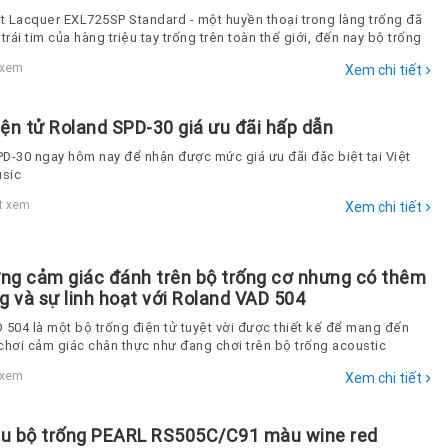
rt Lacquer EXL725SP Standard - một huyền thoại trong làng trống đã
trái tim của hàng triệu tay trống trên toàn thế giới, đến nay bộ trống
 vững vị trí là một trong những lựa chọn hàng đầu
›
 xem
Xem chi tiết
iện tử Roland SPD-30 giá ưu đãi hấp dẫn
D-30 ngay hôm nay để nhận được mức giá ưu đãi đặc biệt tại Việt
sic
›
t xem
Xem chi tiết
ng cảm giác đánh trên bộ trống cơ nhưng có thêm
g và sự linh hoạt với Roland VAD 504
 504 là một bộ trống điện tử tuyệt vời được thiết kế để mang đến
chơi cảm giác chân thực như đang chơi trên bộ trống acoustic
›
 xem
Xem chi tiết
iệu bộ trống PEARL RS505C/C91 màu wine red