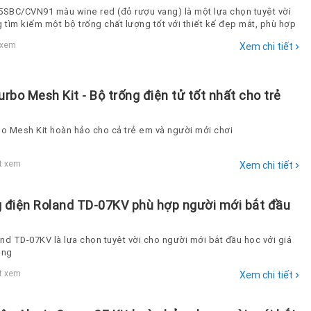
5SBC/CVN91 màu wine red (đỏ rượu vang) là một lựa chọn tuyệt vời
 tìm kiếm một bộ trống chất lượng tốt với thiết kế đẹp mắt, phù hợp
oại nhạc và giá cả hợp lý
›
 xem
Xem chi tiết
urbo Mesh Kit - Bộ trống điện tử tốt nhất cho trẻ
bo Mesh Kit hoàn hảo cho cả trẻ em và người mới chơi
›
t xem
Xem chi tiết
g điện Roland TD-07KV phù hợp người mới bắt đầu
nd TD-07KV là lựa chọn tuyệt vời cho người mới bắt đầu học với giá
ăng
›
t xem
Xem chi tiết