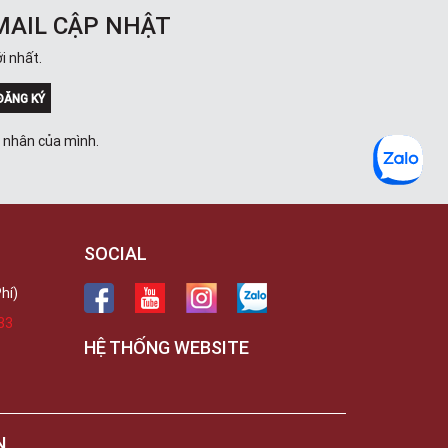
MAIL CẬP NHẬT
i nhất.
ĐĂNG KÝ
á nhân của mình.
SOCIAL
hí)
33
HỆ THỐNG WEBSITE
N