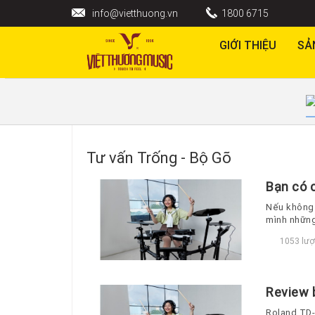
info@vietthuong.vn
1800 6715
GIỚI THIỆU
SẢ
Tư vấn Trống - Bộ Gõ
Bạn có 
Nếu không 
mình những
1053 lượ
Review 
Roland TD-