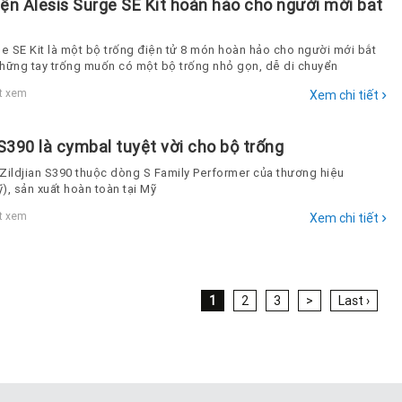
ện Alesis Surge SE Kit hoàn hảo cho người mới bắt
ge SE Kit là một bộ trống điện tử 8 món hoàn hảo cho người mới bắt
hững tay trống muốn có một bộ trống nhỏ gọn, dễ di chuyển
›
t xem
Xem chi tiết
 S390 là cymbal tuyệt vời cho bộ trống
Zildjian S390 thuộc dòng S Family Performer của thương hiệu
ỹ), sản xuất hoàn toàn tại Mỹ
›
t xem
Xem chi tiết
1
2
3
>
Last ›