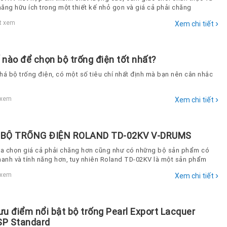
năng hữu ích trong một thiết kế nhỏ gọn và giá cả phải chăng
›
t xem
Xem chi tiết
 nào để chọn bộ trống điện tốt nhất?
há bộ trống điện, có một số tiêu chí nhất định mà bạn nên cân nhắc
›
 xem
Xem chi tiết
 BỘ TRỐNG ĐIỆN ROLAND TD-02KV V-DRUMS
ựa chọn giá cả phải chăng hơn cũng như có những bộ sản phẩm có
hanh và tính năng hơn, tuy nhiên Roland TD-02KV là một sản phẩm
 mà bạn sẽ muốn sử dụng trong thời gian dài sau khi mua
›
 xem
Xem chi tiết
u điểm nổi bật bộ trống Pearl Export Lacquer
P Standard