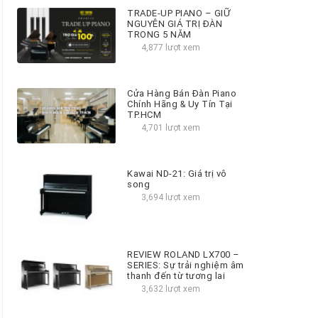
TRADE-UP PIANO – GIỮ
NGUYÊN GIÁ TRỊ ĐÀN
TRONG 5 NĂM
4,877 lượt xem
Cửa Hàng Bán Đàn Piano
Chính Hãng & Uy Tín Tại
TP.HCM
4,701 lượt xem
Kawai ND-21: Giá trị vô
song
3,694 lượt xem
REVIEW ROLAND LX700 –
SERIES: Sự trải nghiệm âm
thanh đến từ tương lai
3,632 lượt xem