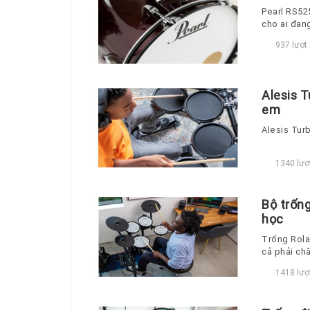
Pearl RS52
cho ai đang
nhiều thể l
937 lượt
Alesis T
em
Alesis Tur
1340 lượ
Bộ trốn
học
Trống Rola
cả phải ch
1418 lượ