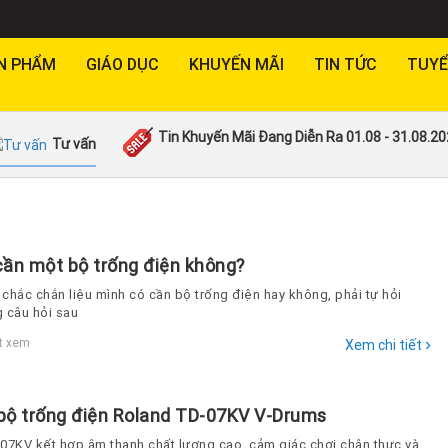
N PHẨM
GIÁO DỤC
KHUYẾN MÃI
TIN TỨC
TUYỂ
Tin Khuyến Mãi Đang Diễn Ra 01.08 - 31.08.2
Tư vấn
cần một bộ trống điện không?
chắc chắn liệu mình có cần bộ trống điện hay không, phải tự hỏi
 câu hỏi sau
›
t xem
Xem chi tiết
bộ trống điện Roland TD-07KV V-Drums
07KV kết hợp âm thanh chất lượng cao, cảm giác chơi chân thực và