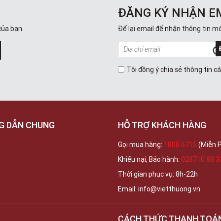
ĐĂNG KÝ NHẬN E
của bạn.
Để lại email để nhận thông tin mớ
Tôi đồng ý chia sẻ thông tin c
G DẪN CHUNG
HỖ TRỢ KHÁCH HÀNG
Gọi mua hàng:
1800 6715
(Miễn P
Khiếu nại, Bảo hành:
028710 88 3
Thời gian phục vụ: 8h-22h
Email: info@vietthuong.vn
CÁCH THỨC THANH TOÁ