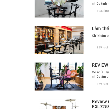
nhiều tính 
1033 lượ
Làm thế
Khi khám p
989 lượt
REVIEW
Có nhiều l
nhiều âm t
hoàn chỉnh
879 lượt
Review ư
EXL725S