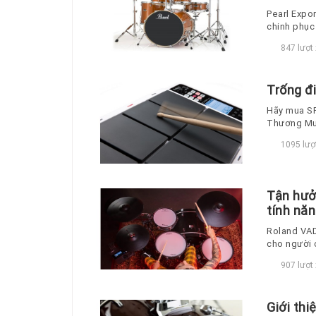
Pearl Expo
chinh phục 
này vẫn giữ
847 lượt
Trống đ
Hãy mua SP
Thương Mu
1095 lượ
Tận hưở
tính năn
Roland VAD
cho người 
907 lượt
Giới th