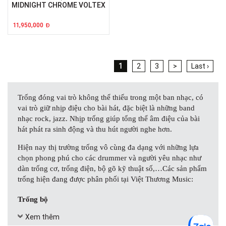
MIDNIGHT CHROME VOLTEX
11,950,000
Đ
1
2
3
>
Last ›
Trống đóng vai trò không thể thiếu trong một ban nhạc, có
vai trò giữ nhịp điệu cho bài hát, đặc biệt là những band
nhạc rock, jazz. Nhịp trống giúp tổng thể âm điệu của bài
hát phát ra sinh động và thu hút người nghe hơn.
Hiện nay thị trường trống vô cùng đa dạng với những lựa
chọn phong phú cho các drummer và người yêu nhạc như
dàn trống cơ, trống điện, bộ gõ kỹ thuật số,…Các sản phẩm
trống hiện đang được phân phối tại Việt Thương Music:
Trống bộ
Trống bộ (trống jazz hay trống cơ) là những bộ trống truyền
Xem thêm
thống, có kích thước to, âm lượng lớn, kết hợp từ nhiều bộ