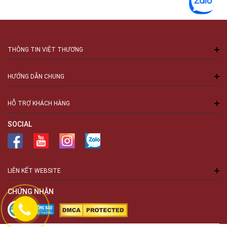
phận như trống bass, trống lẫy, cymbal hi-hat, ride cymbal,
…
Những thương hiệu nổi tiếng trên Thế giới mà những bạn
muốn mua trống cơ có thể tham khảo:
THÔNG TIN VIỆT THƯƠNG
Trống Jazz Pearl
HƯỚNG DẪN CHUNG
Thương hiệu trống ra đời năm 1946 tại Tokyo (Nhật Bản),
được biết đến từ những sản phẩm chất lượng, độ bền cao.
HỖ TRỢ KHÁCH HÀNG
Ngày nay Pearl trở thành công ty dẫn đầu trên toàn cầu về
sản xuất trống với đa dạng sản phẩm cho từng đối tượng và
SOCIAL
nhu cầu sử dụng như luyện tập tại nhà, trình diễn chuyên
nghiệp,…
Một số dòng trống tiêu biểu: Pearl Roadshow, Pearl Export,
Pearl Decade Maple,…
LIÊN KẾT WEBSITE
Trống cơ Odery
CHỨNG NHẬN
Là thương hiệu đến từ đất nước Brazil với xưởng sản xuất
đầu tiên được đặt phía sau sân nhà những năm đầu thập
niên 90. Đến nay, sau hơn 30 năm trong lĩnh vực nhạc cụ