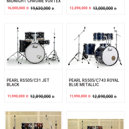
MIDNIGHT CHROME VORTEX
16,000,000
19,630,000
12,090,000
13,000,000
Đ
Đ
Đ
Đ
PEARL RS505/C31 JET
PEARL RS505/C743 ROYAL
BLACK
BLUE METALLIC
11,990,000
12,890,000
11,990,000
12,890,000
Đ
Đ
Đ
Đ