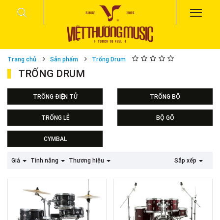
Trang chủ
Sản phẩm
Trống Drum
TRỐNG DRUM
TRỐNG ĐIỆN TỬ
TRỐNG BỘ
ELECTRIC DRUMSET
Trống Odery
TRỐNG LẺ
BỘ GÕ
Pearl Jazz
DIGITAL PERCUSSION
CYMBAL
Cajon
DJEMBE
PACKAGE
Giá
Tính năng
Thương hiệu
Sắp xếp
BỘ GÕ KHÁC
SINGLE