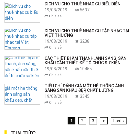
DỊCH VỤ CHO THUÊ NHẠC CỤ BIỂU DIỄN
19/08/2019
5637
Chia sẻ
DỊCH VỤ CHO THUÊ NHẠC CỤ TẬP NHẠC TẠI
VIỆT THƯƠNG
19/08/2019
3238
Chia sẻ
CÁC THIẾT BỊ ÂM THANH, ÁNH SÁNG, SÂN
KHẤU CẦN THIẾT ĐỂ TỔ CHỨC SỰ KIỆN
19/08/2019
10455
Chia sẻ
TIÊU CHÍ ĐÁNH GIÁ MỘT HỆ THỐNG ÁNH
SÁNG SÂN KHẤU ĐẸP, CHẤT LƯỢNG
19/08/2019
3345
Chia sẻ
1
2
3
>
Last ›
TIN TỨC