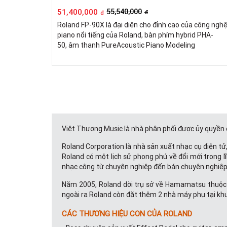
51,400,000
55,540,000
đ
đ
Roland FP-90X là đại diện cho đỉnh cao của công ngh
piano nổi tiếng của Roland, bàn phím hybrid PHA-
50, âm thanh PureAcoustic Piano Modeling
Việt Thương Music là nhà phân phối được ủy quyền 
Roland Corporation là nhà sản xuất nhạc cụ điện tử
Roland có một lịch sử phong phú về đổi mới trong 
nhạc công từ chuyên nghiệp đến bán chuyên nghiệp 
Năm 2005, Roland dời trụ sở về Hamamatsu thuộc S
ngoài ra Roland còn đặt thêm 2 nhà máy phụ tại kh
CÁC THƯƠNG HIỆU CON CỦA ROLAND