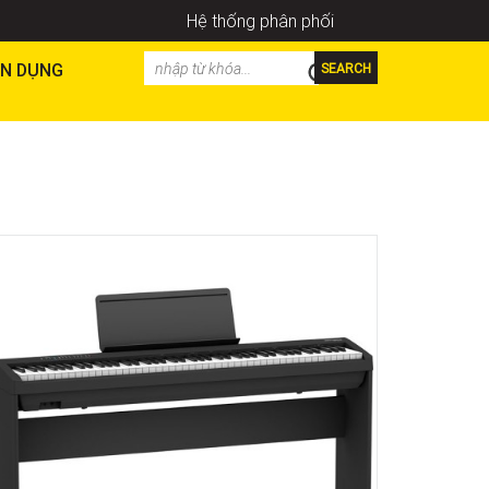
Hệ thống phân phối
N DỤNG
SEARCH