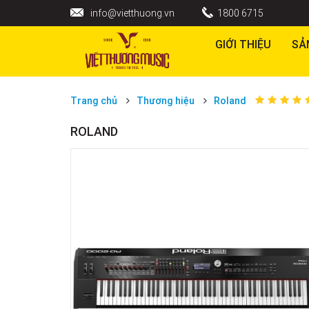
info@vietthuong.vn
1800 6715
GIỚI THIỆU
SẢ
Trang chủ
Thương hiệu
Roland
ROLAND