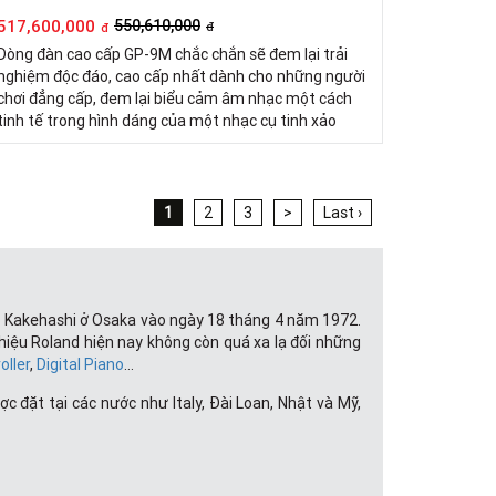
517,600,000
550,610,000
đ
đ
Dòng đàn cao cấp GP-9M chắc chắn sẽ đem lại trải
nghiệm độc đáo, cao cấp nhất dành cho những người
chơi đẳng cấp, đem lại biểu cảm âm nhạc một cách
tinh tế trong hình dáng của một nhạc cụ tinh xảo
1
2
3
>
Last ›
aro Kakehashi ở Osaka vào ngày 18 tháng 4 năm 1972.
hiệu Roland hiện nay không còn quá xa lạ đối những
oller
,
Digital Piano
…
đặt tại các nước như Italy, Đài Loan, Nhật và Mỹ,