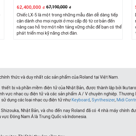
62,400,000
67,190,000
đ
đ
ệ
Chiếc LX-5 là một trong những mẫu đàn dễ dàng tiếp
cận dành cho mọi người ở mọi cấp độ từ cơ bản đến
nâng cao hỗ trợ một nền tảng vững chắc để bạn có thể
phát triển mọi kỹ năng chơi đàn.
chính thức và duy nhất các sản phẩm của Roland tại Việt Nam.
, thiết bị và phần mềm điện tử của Nhật Bản, được thành lập bởi Ikut
lĩnh vực nhạc cụ điện tử và các sản phẩm A / V chuyên nghiệp. Thương 
sử dụng các loại nhạc cụ điện tử như
Keyboard
,
Synthesizer
,
Midi Contr
hizouka, Nhật Bản, và cho đến nay Roland đã có 4 nhà máy chính được 
u vực Đông Nam Á là Trung Quốc và Indonesia.