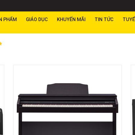
N PHẨM
GIÁO DỤC
KHUYẾN MÃI
TIN TỨC
TUYỂ