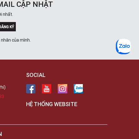
MAIL CẬP NHẬT
i nhất.
ĐĂNG KÝ
á nhân của mình.
SOCIAL
hí)
33
HỆ THỐNG WEBSITE
N