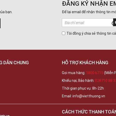
ĐĂNG KÝ NHẬN E
của bạn.
Để lại email để nhận thông tin mớ
Tôi đồng ý chia sẻ thông tin c
G DẪN CHUNG
HỖ TRỢ KHÁCH HÀNG
Gọi mua hàng:
1800 6715
(Miễn P
Khiếu nại, Bảo hành:
028710 88 3
Thời gian phục vụ: 8h-22h
Email: info@vietthuong.vn
CÁCH THỨC THANH TOÁ