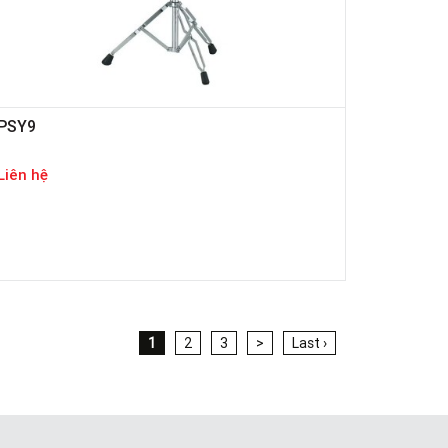
PSY9
Liên hệ
1
2
3
>
Last ›