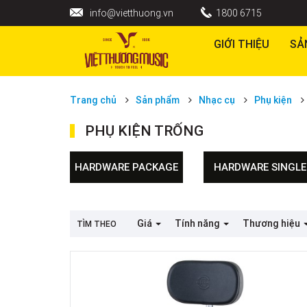
info@vietthuong.vn
1800 6715
GIỚI THIỆU
SẢ
Trang chủ
Sản phẩm
Nhạc cụ
Phụ kiện
PHỤ KIỆN TRỐNG
HARDWARE PACKAGE
HARDWARE SINGLE
Giá
Tính năng
Thương hiệu
TÌM THEO