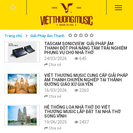
Trang chủ
Giải Pháp Âm Thanh
TASCAM SONICVIEW: GIẢI PHÁP ÂM
THANH ĐỘT PHÁ NÂNG TẦM TRẢI NGHIỆM
PHỤNG VỤ CHO NHÀ THỜ
24/03/2026
645
Chia sẻ
VIỆT THƯƠNG MUSIC CUNG CẤP GIẢI PHÁP
ÂM THANH CHUYÊN NGHIỆP TẠI THÁNH
ĐƯỜNG GIÁO XỨ GIA YÊN
16/03/2026
2263
Chia sẻ
HỆ THỐNG LOA NHÀ THỜ DO VIỆT
THƯƠNG MUSIC LẮP ĐẶT TẠI NHÀ THỜ
SONG VĨNH
19/06/2025
2437
Chia sẻ