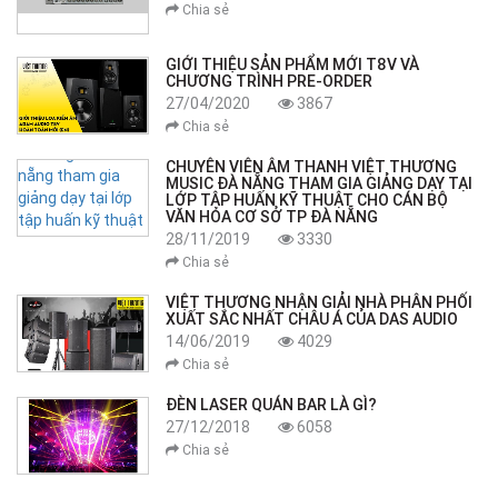
Chia sẻ
GIỚI THIỆU SẢN PHẨM MỚI T8V VÀ
CHƯƠNG TRÌNH PRE-ORDER
27/04/2020
3867
Chia sẻ
CHUYÊN VIÊN ÂM THANH VIỆT THƯƠNG
MUSIC ĐÀ NẴNG THAM GIA GIẢNG DẠY TẠI
LỚP TẬP HUẤN KỸ THUẬT CHO CÁN BỘ
VĂN HÓA CƠ SỞ TP ĐÀ NẴNG
28/11/2019
3330
Chia sẻ
VIỆT THƯƠNG NHẬN GIẢI NHÀ PHÂN PHỐI
XUẤT SẮC NHẤT CHÂU Á CỦA DAS AUDIO
14/06/2019
4029
Chia sẻ
ĐÈN LASER QUÁN BAR LÀ GÌ?
27/12/2018
6058
Chia sẻ