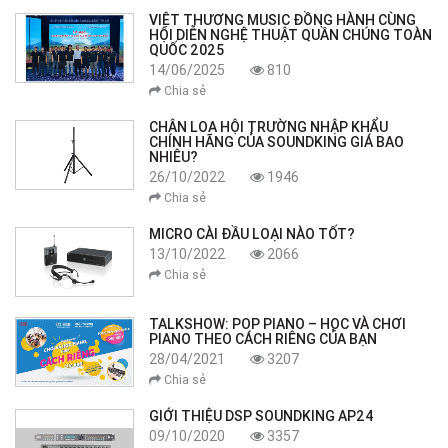
VIỆT THƯƠNG MUSIC ĐỒNG HÀNH CÙNG
HỘI DIỄN NGHỆ THUẬT QUẦN CHÚNG TOÀN
QUỐC 2025
14/06/2025
810
Chia sẻ
CHÂN LOA HỘI TRƯỜNG NHẬP KHẨU
CHÍNH HÃNG CỦA SOUNDKING GIÁ BAO
NHIÊU?
26/10/2022
1946
Chia sẻ
MICRO CÀI ĐẦU LOẠI NÀO TỐT?
13/10/2022
2066
Chia sẻ
TALKSHOW: POP PIANO – HỌC VÀ CHƠI
PIANO THEO CÁCH RIÊNG CỦA BẠN
28/04/2021
3207
Chia sẻ
GIỚI THIỆU DSP SOUNDKING AP24
09/10/2020
3357