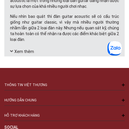
acoustic là một trong những loại đàn guitar đang nhận được
sự lựa chọn của khá nhiều người chơi nhạc.
Nếu nhìn bao quát thì đàn guitar acoustic sẽ có cấu trúc
giống như guitar classic, vì vậy mà nhiều người thường
nhầm lẫn giữa 2 loại đàn này. Nhưng nếu quan sát kỹ, chúng
ta hoàn toàn có thể nhận ra được các điểm khác biệt giữa 2
loại đàn.
Đàn guitar acoustic với dây đàn được làm bằng chất liệu kim
Xem thêm
loại, âm thanh của đàn sẽ đanh và vang hơn. Dây đàn sẽ
được quấn trên trục lõi sắt nhỏ nằm dựng đứng, đàn guitar
acoustic được thiết kế với 14 phím đàn tạo ra âm thanh cao
và bay xa hơn.
Thay vì được khoét thủng thành 2 rãnh thì cần đàn của
THÔNG TIN VIỆT THƯƠNG
guitar acoustic sẽ là một trục lõi sắt nhỏ nằm dựng đứng.
Đây cũng là nơi để lắp đặt bộ phận điều chỉnh dây đàn như
các cây đàn guitar khác.
HƯỚNG DẪN CHUNG
Thân đàn của guitar acoustic có kích thước thân to và
HỖ TRỢ KHÁCH HÀNG
thùng đàn khuyết, đây cũng là điểm để phân biệt giữa guitar
acoustic và classic.
SOCIAL