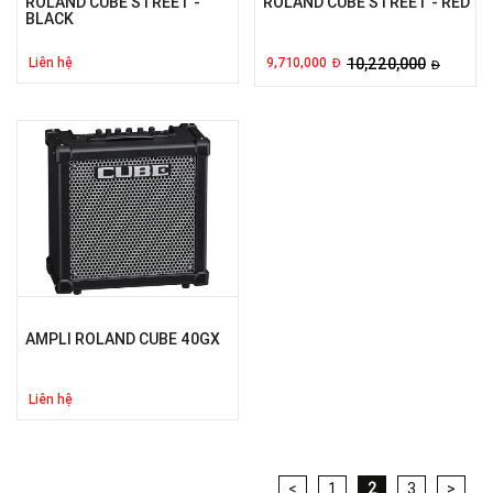
ROLAND CUBE STREET -
ROLAND CUBE STREET - RED
BLACK
Liên hệ
9,710,000
10,220,000
Đ
Đ
AMPLI ROLAND CUBE 40GX
Liên hệ
<
1
2
3
>