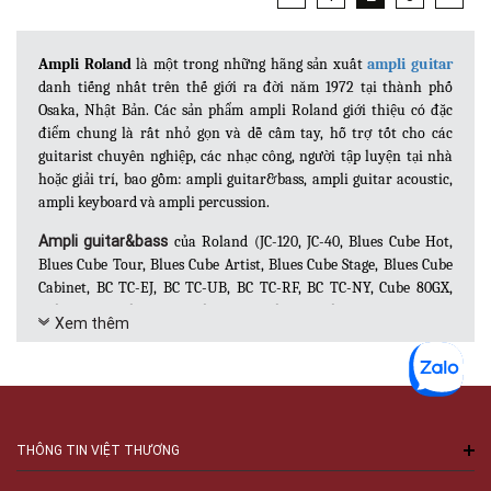
Ampli Roland
là một trong những hãng sản xuất
ampli guitar
danh tiếng nhất trên thế giới ra đời năm 1972 tại thành phố
Osaka, Nhật Bản. Các sản phẩm ampli Roland giới thiệu có đặc
điểm chung là rất nhỏ gọn và dễ cầm tay, hỗ trợ tốt cho các
guitarist chuyên nghiệp, các nhạc công, người tập luyện tại nhà
hoặc giải trí, bao gồm: ampli guitar&bass, ampli guitar acoustic,
ampli keyboard và ampli percussion.
Ampli guitar&bass
của Roland (JC-120, JC-40, Blues Cube Hot,
Blues Cube Tour, Blues Cube Artist, Blues Cube Stage, Blues Cube
Cabinet, BC TC-EJ, BC TC-UB, BC TC-RF, BC TC-NY, Cube 80GX,
Cube 40GX, Cube 20GX, Cube 10GX, Cube-01, Cube Street EX, Micro
Xem thêm
Cube RX, Cube Lite….) là một trong số ít guitar amp được ví như
huyền thoại bởi các dòng sản phẩm này thể hiện ưu điểm nổi bật,
đó chính là nó đạt tới chuẩn mực âm tiếng sạch, giai điệu phong
phú và nổi danh trong việc xây dựng các hiệu ứng âm thanh.
Ampli guitar acoustic
:
Mặc dù có rất nhiều amp acoustic trên
THÔNG TIN VIỆT THƯƠNG
thị trường hiện nay, thế nhưng rất ít trong số đó có được âm
tiếng tự nhiên và phong phú như ampli Roland. Bộ khuếch đại